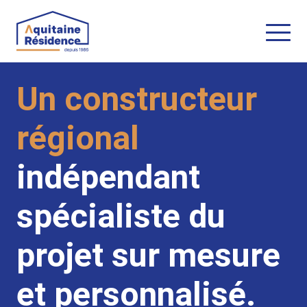
Accueil
Un constructeur
Constructeur de maisons
Terrains à bâtir
régional
Investissement locatif
Contact
indépendant
spécialiste du
projet sur mesure
et personnalisé.