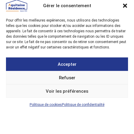
Gérer le consentement
Pour offrir les meilleures expériences, nous utilisons des technologies
telles que les cookies pour stocker et/ou accéder aux informations des
appareils. Le fait de consentir à ces technologies nous permettra de traiter
Accueil
des données telles que le comportement de navigation ou les ID uniques
sur ce site. Le fait de ne pas consentir ou de retirer son consentement peut
Constructeur de maisons
avoir un effet négatif sur certaines caractéristiques et fonctions.
Terrains à bâtir
Investissement locatif
Accepter
Contact
Refuser
Mentions
Politique de
Cookies
Plan du
Voir les préférences
légales
confidentialité
site
© 2026 Aquitaine Résidence. Tous droits réservés.
Politique de cookies
Politique de confidentialité