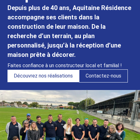
Depuis plus de 40 ans, Aquitaine Résidence
accompagne ses clients dans la
construction de leur maison. De la
recherche d’un terrain, au plan
personnalisé, jusqu’à la réception d’une
maison prête à décorer.
Faites confiance à un constructeur local et familial !
Découvrez nos réalisations
Contactez-nous