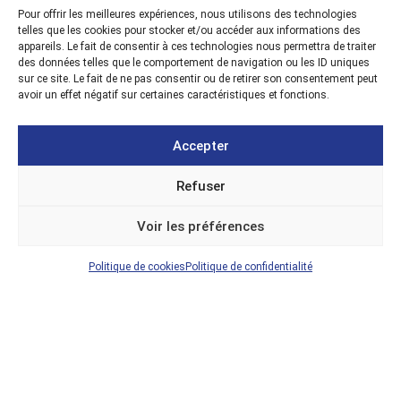
Pour offrir les meilleures expériences, nous utilisons des technologies
telles que les cookies pour stocker et/ou accéder aux informations des
appareils. Le fait de consentir à ces technologies nous permettra de traiter
des données telles que le comportement de navigation ou les ID uniques
sur ce site. Le fait de ne pas consentir ou de retirer son consentement peut
avoir un effet négatif sur certaines caractéristiques et fonctions.
Accepter
Refuser
Nos
agences
Voir les préférences
AGENCE LANGON
Politique de cookies
Politique de confidentialité
104 cours du maréchal de lattre de tassiny
33210 Langon
AGENCE MARMANDE
67 Bd Ulysse Casse
47200 Marmande